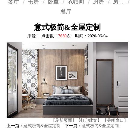
客厅
书房
卧室
衣帽间
厨房
房门
餐厅
意式极简&全屋定制
来源： 点击数：
3630
次 时间：2020-06-04
【刷新页面】
【打印此文】
【关闭窗口】
上一篇：
意式极简&全屋定制
下一篇：
意式极简&全屋定制