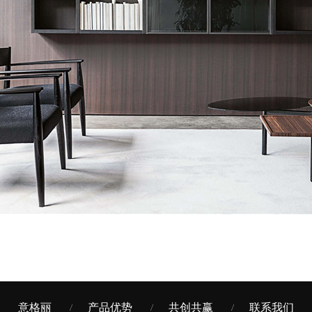
意格丽
产品优势
共创共赢
联系我们