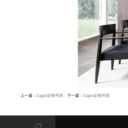
上一篇：
Eagari定制书房
下一篇：
Eagari定制书房