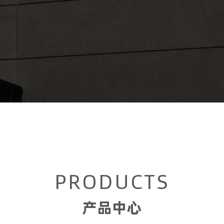
PRODUCTS
产品中心