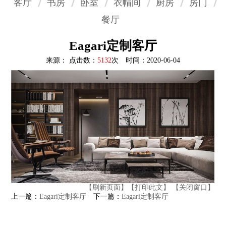
客厅
书房
卧室
衣帽间
厨房
房门
餐厅
Eagari定制客厅
来源： 点击数：
5132
次 时间：2020-06-04
【刷新页面】
【打印此文】
【关闭窗口】
上一篇：
Eagari定制客厅
下一篇：
Eagari定制客厅