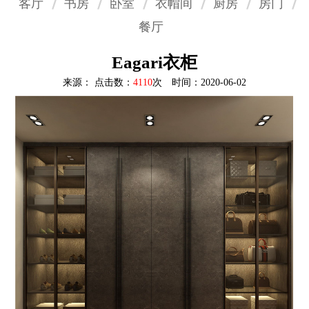
客厅
书房
卧室
衣帽间
厨房
房门
餐厅
Eagari衣柜
来源： 点击数：
4110
次 时间：2020-06-02