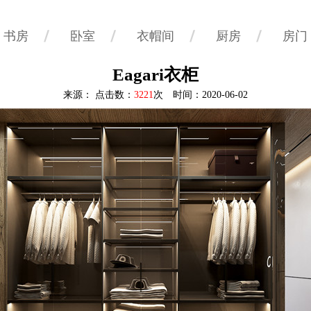
书房
卧室
衣帽间
厨房
房门
Eagari衣柜
来源： 点击数：
3221
次 时间：2020-06-02