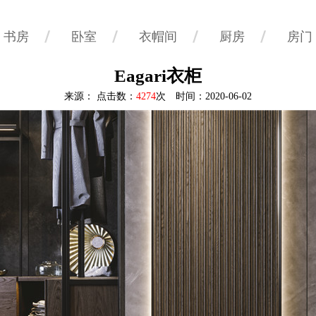
书房
卧室
衣帽间
厨房
房门
Eagari衣柜
来源： 点击数：
4274
次 时间：2020-06-02