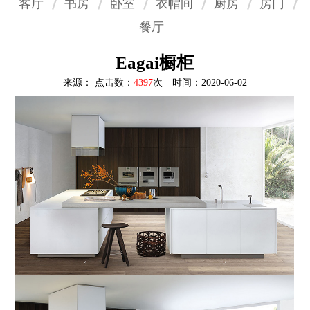
客厅
书房
卧室
衣帽间
厨房
房门
餐厅
Eagai橱柜
来源： 点击数：
4397
次 时间：2020-06-02