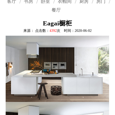
客厅
书房
卧室
衣帽间
厨房
房门
餐厅
Eagai橱柜
来源： 点击数：
4392
次 时间：2020-06-02