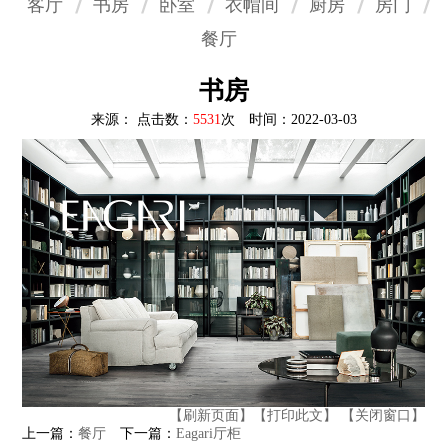
客厅
书房
卧室
衣帽间
厨房
房门
餐厅
书房
来源： 点击数：
5531
次 时间：2022-03-03
【刷新页面】
【打印此文】
【关闭窗口】
上一篇：
餐厅
下一篇：
Eagari厅柜